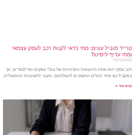
רייד מוביל עונים: מתי כדאי לקנות רכב לעסק עצמאי
מתי עדיף ליסינג?
22/12/202
כב עסקי הוא אחת ההוצאות המרכזיות של בעלי עסקים ופרילנסרים, אך
מקביל גם אחד הכלים החשובים להצלחתם. מעבר לחשיבותו התפעולית,
רא עוד »