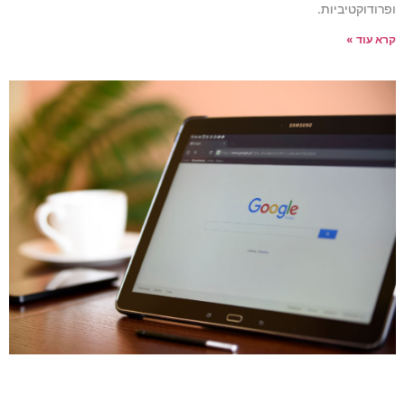
פרודוקטיביות.
רא עוד »